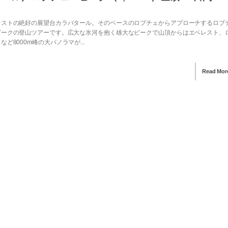
レストの絶好の展望台カラパタール。そのベースのロブチェからアプローチするロブ
ピークの登山ツアーです。広大な氷河を抱く雄大なピークで山頂からはエベレスト、
など8000m峰の大パノラマが...
Read Mor