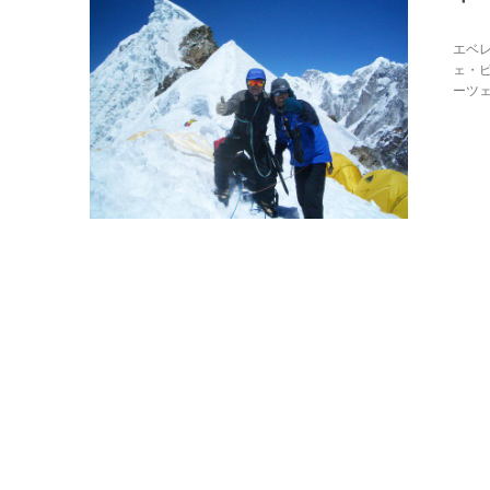
エベ
ェ・
ーツェ