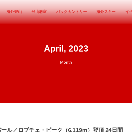
海外登山
登山教室
バックカントリー
海外スキー
イ
April, 2023
Month
ール／ロブチェ・ピーク（6,119m）登頂 24日間