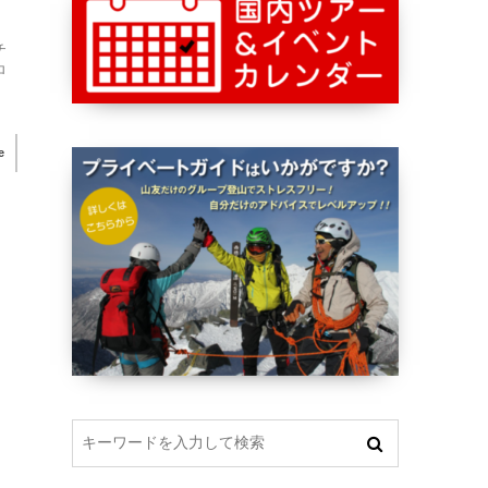
チ
ロ
e