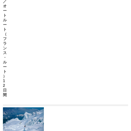
／
オ
ー
ト
ル
ー
ト
（
フ
ラ
ン
ス
・
ル
ー
ト
）
1
2
日
間