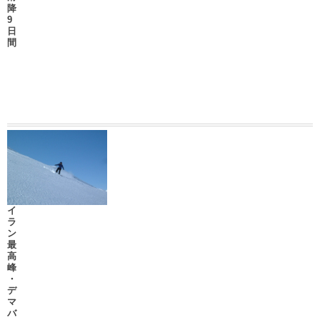
降
9
日
間
イ
ラ
ン
最
高
峰
・
デ
マ
バ