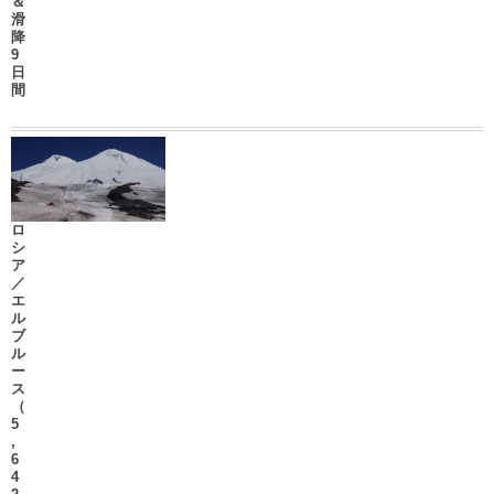
＆
滑
降
9
日
間
ロ
シ
ア
／
エ
ル
ブ
ル
ー
ス
（
5
,
6
4