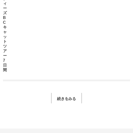
ィ
ー
ズ
B
C
キ
ャ
ッ
ト
ツ
ア
ー
7
日
間
続きをみる