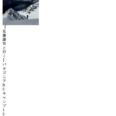
【
近
藤
謙
司
と
行
く
】
パ
タ
ゴ
ニ
ア
B
C
キ
ャ
ン
プ
1
2