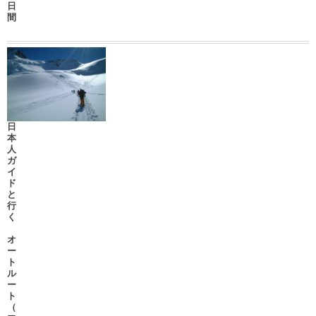
日
間
日
本
人
ガ
イ
ド
と
行
く
オ
ー
ト
ル
ー
ト
（