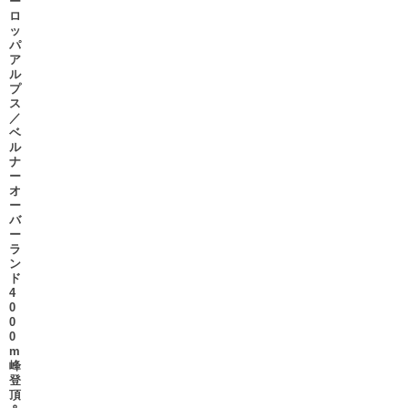
ー
ロ
ッ
パ
ア
ル
プ
ス
／
ベ
ル
ナ
ー
オ
ー
バ
ー
ラ
ン
ド
4
0
0
0
m
峰
登
頂