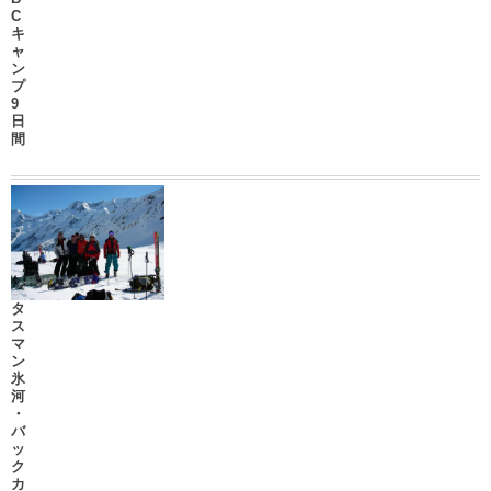
C
キ
ャ
ン
プ
9
日
間
タ
ス
マ
ン
氷
河
・
バ
ッ
ク
カ