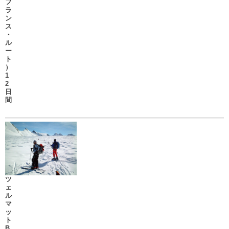
フ
ラ
ン
ス
・
ル
ー
ト
）
1
2
日
間
ツ
ェ
ル
マ
ッ
ト
B