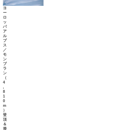
ヨ
ー
ロ
ッ
パ
ア
ル
プ
ス
／
モ
ン
ブ
ラ
ン
（
4
,
8
1
0
m
）
登
頂
＆
滑