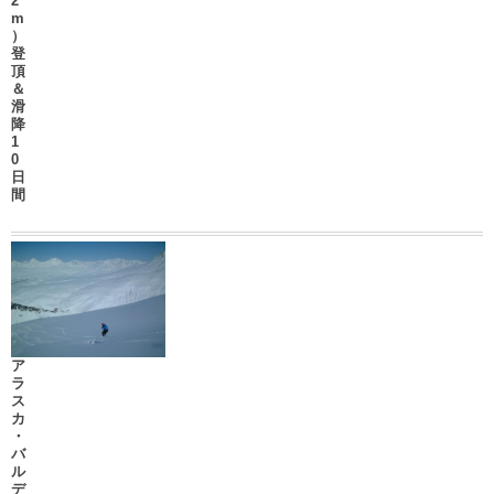
2
m
）
登
頂
＆
滑
降
1
0
日
間
ア
ラ
ス
カ
・
バ
ル
デ