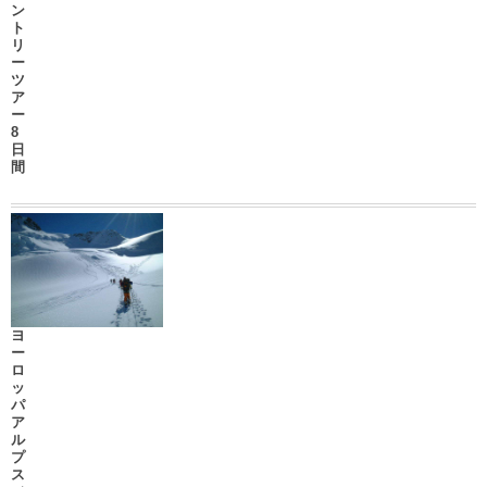
ン
ト
リ
ー
ツ
ア
ー
8
日
間
ヨ
ー
ロ
ッ
パ
ア
ル
プ
ス