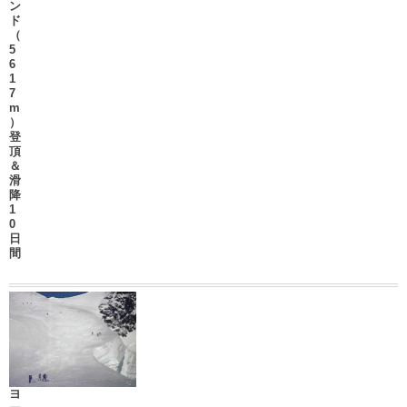
ン
ド
（
5
6
1
7
m
）
登
頂
＆
滑
降
1
0
日
間
ヨ