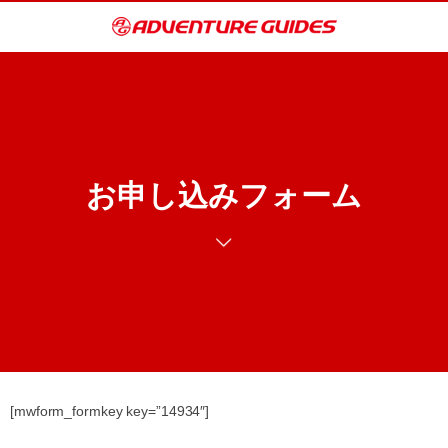
お申し込みフォーム
[mwform_formkey key=”14934″]