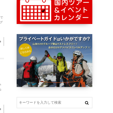
チで
グ
e
チ
ロ
e