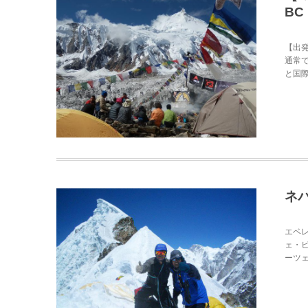
BC
【出発
通常
と国際
ネパ
エベ
ェ・
ーツェ