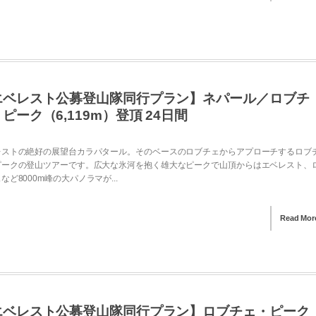
エベレスト公募登山隊同行プラン】ネパール／ロブチ
ピーク（6,119m）登頂 24日間
レストの絶好の展望台カラパタール。そのベースのロブチェからアプローチするロブ
ピークの登山ツアーです。広大な氷河を抱く雄大なピークで山頂からはエベレスト、
など8000m峰の大パノラマが...
Read Mor
エベレスト公募登山隊同行プラン】ロブチェ・ピーク