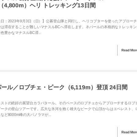
（4,800m）ヘリ トレッキング13日間
日：2023年9月3日（日）】公募登山隊と同行し、ヘリコプターを使ったアプロー
では滞在することが難しいマナスルBCへ滞在します。ネパールの本格的なトレッキン
色豊かなマナスルBC滞...
Read Mor
ール／ロブチェ・ピーク（6,119m）登頂 24日間
レストの絶好の展望台カラパタール。そのベースのロブチェからアプローチするロブ
ピークの登山ツアーです。広大な氷河を抱く雄大なピークで山頂からはエベレスト、
など8000m峰の大パノラマが...
Read Mor