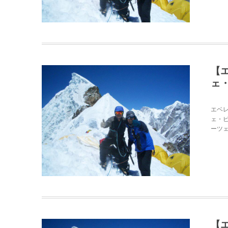
【
ェ・
エベ
ェ・
ーツェ
【