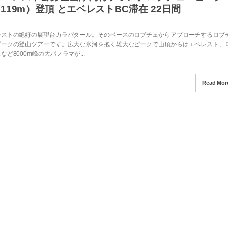
,119m）登頂 とエベレストBC滞在 22日間
レストの絶好の展望台カラパタール。そのベースのロブチェからアプローチするロブ
ピークの登山ツアーです。広大な氷河を抱く雄大なピークで山頂からはエベレスト、
など8000m峰の大パノラマが...
Read Mor