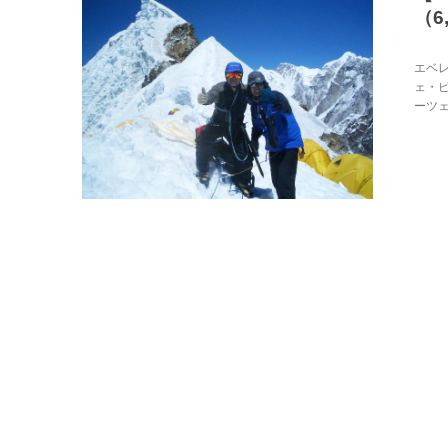
（6
エベ
ェ・
ーツェ