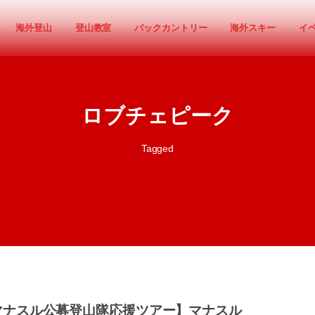
海外登山
登山教室
バックカントリー
海外スキー
イ
ロブチェピーク
Tagged
マナスル公募登山隊応援ツアー】マナスル