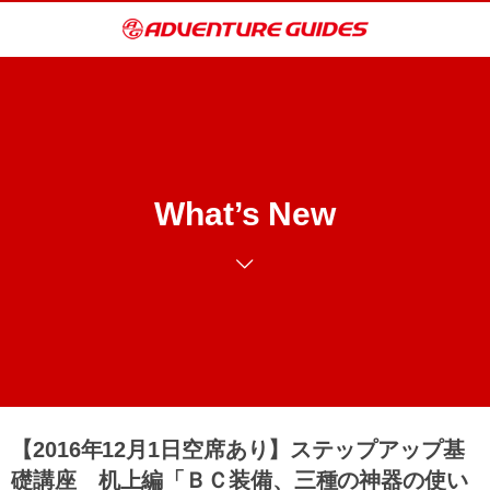
What’s New
【2016年12月1日空席あり】ステップアップ基
礎講座 机上編「ＢＣ装備、三種の神器の使い