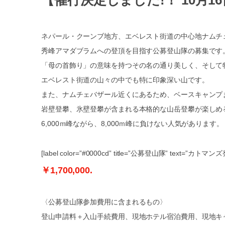
【催行決定しました!！ 10月
ネパール・クーンブ地方、エベレスト街道の中心地ナムチ
秀峰アマダブラムへの登頂を目指す公募登山隊の募集です
「母の首飾り」の意味を持つその名の通り美しく、そして
エベレスト街道の山々の中でも特に印象深い山です。
また、ナムチェバザール近くにあるため、ベースキャンプ
岩壁登攀、氷壁登攀が含まれる本格的な山岳登攀が楽しめ
6,000ｍ峰ながら、8,000ｍ峰に負けない人気があります。
[label color=”#0000cd” title=”公募登山隊” te
￥1,700,000.
〈公募登山隊参加費用に含まれるもの〉
登山申請料＋入山手続費用、現地ホテル宿泊費用、現地キ