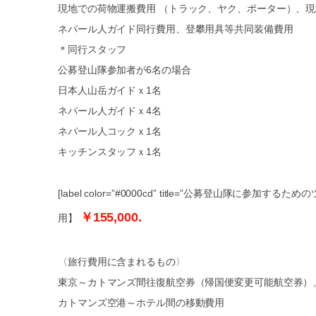
現地での荷物運搬費用 （トラック、ヤク、ポーター）、
ネパール人ガイド同行費用、登攀用具等共同装備費用
＊同行スタッフ
公募登山隊参加者が6名の場合
日本人山岳ガイドｘ1名
ネパール人ガイドｘ4名
ネパール人コックｘ1名
キッチンスタッフｘ1名
[label color=”#0000cd” title=”公募登山隊に参加する
￥155,000.
用】
〈旅行費用に含まれるもの〉
東京～カトマンズ間往復航空券（帰国便変更可能航空券）
カトマンズ空港～ホテル間の移動費用