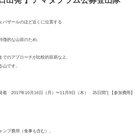
16日出発 】アマダブラム公募登山隊
ェバザールのほど近くに位置する
。
特徴的な山容のため、
までのアプローチが比較的容易な上、
る山です。
xt=”カトマンズ発着 2017年10月16日（月）〜11月9日（木） 25日間”] 【参加費用】
ャンプ費用（食事も含む）、