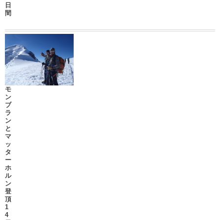
日
間
モ
ン
ブ
ラ
ン
と
マ
ッ
タ
ー
ホ
ル
ン
登
頂
1
4