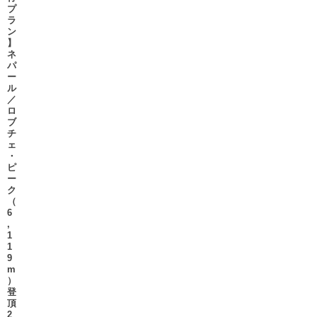
プ
ラ
ン
】
ネ
パ
ー
ル
／
ロ
ブ
チ
ェ
・
ピ
ー
ク
（
6
,
1
1
9
m
）
登
頂
2