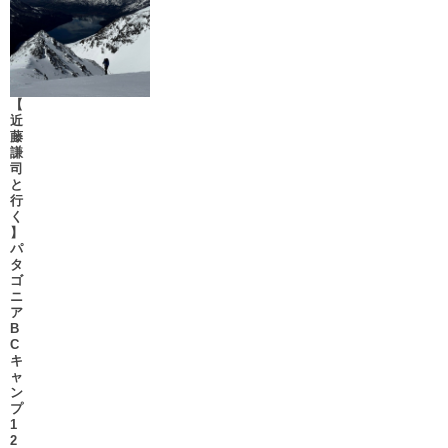
【
近
藤
謙
司
と
行
く
】
パ
タ
ゴ
ニ
ア
B
C
キ
ャ
ン
プ
1
2