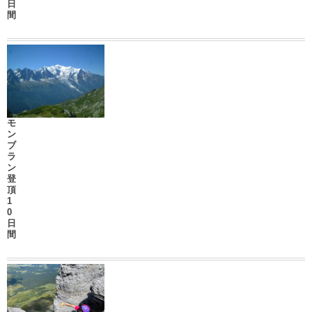
日
間
モ
ン
ブ
ラ
ン
登
頂
1
0
日
間