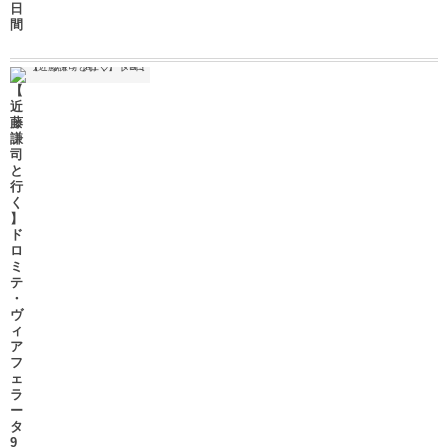
日
間
【
近
藤
謙
司
と
行
く
】
ド
ロ
ミ
テ
・
ヴ
ィ
ア
フ
ェ
ラ
ー
タ
9