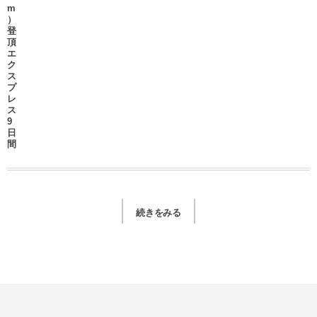
m
）
登
頂
エ
ク
ス
プ
レ
ス
9
日
間
続きをみる