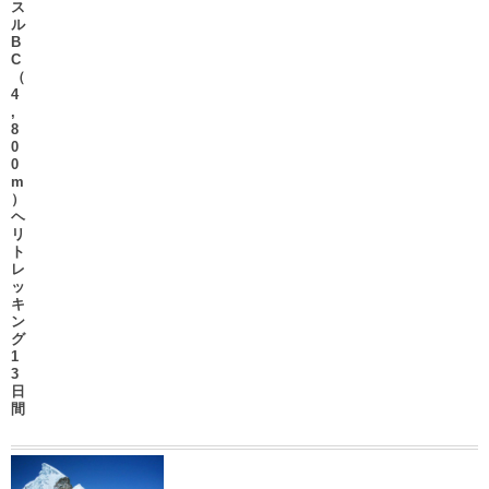
ス
ル
B
C
（
4
,
8
0
0
m
）
ヘ
リ
ト
レ
ッ
キ
ン
グ
1
3
日
間