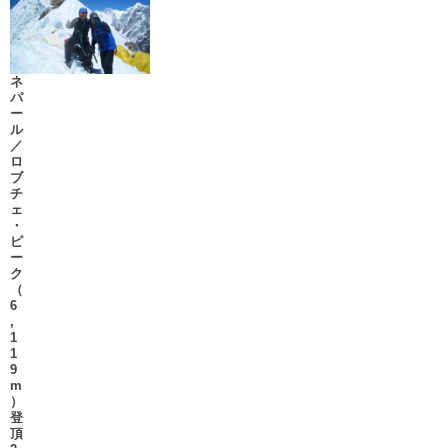
ネ
パ
ー
ル
／
ロ
ブ
チ
ェ
・
ピ
ー
ク
（
6
,
1
1
9
m
）
登
頂