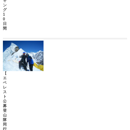
キ
ン
グ
1
0
日
間
【
エ
ベ
レ
ス
ト
公
募
登
山
隊
同
行