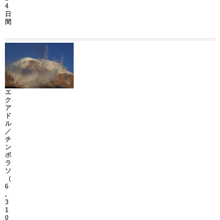
4
日
間
エ
ク
ア
ド
ル
／
チ
ン
ボ
ラ
ソ
（
6
,
3
1
0