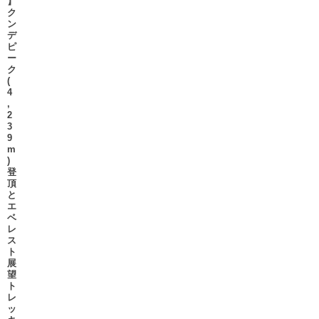
】
ク
ン
デ
ピ
ー
ク
(
4
,
2
3
9
m
)
登
頂
と
エ
ベ
レ
ス
ト
展
望
ト
レ
ッ