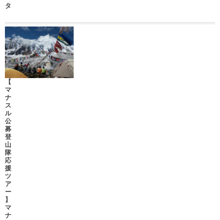
タ
【
マ
ナ
ス
ル
公
募
登
山
隊
応
援
ツ
ア
ー
】
マ
ナ