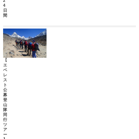
2
4
日
間
【
エ
ベ
レ
ス
ト
公
募
登
山
隊
同
行
ツ
ア
ー