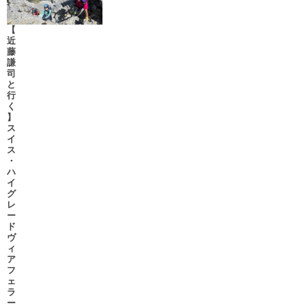
【
近
藤
謙
司
と
行
く
】
ス
イ
ス
・
ハ
イ
グ
レ
ー
ド
ヴ
ィ
ア
フ
ェ
ラ
ー