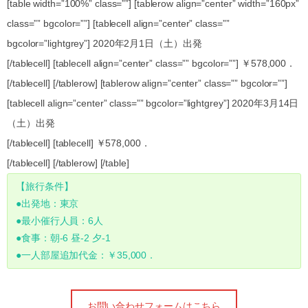
[table width=”100%” class=””] [tablerow align=”center” width=”160px”
class=”” bgcolor=””] [tablecell align=”center” class=””
bgcolor=”lightgrey”] 2020年2月1日（土）出発
[/tablecell] [tablecell align=”center” class=”” bgcolor=””] ￥578,000．
[/tablecell] [/tablerow] [tablerow align=”center” class=”” bgcolor=””]
[tablecell align=”center” class=”” bgcolor=”lightgrey”] 2020年3月14日
（土）出発
[/tablecell] [tablecell] ￥578,000．
[/tablecell] [/tablerow] [/table]
【旅行条件】
●出発地：東京
●最小催行人員：6人
●食事：朝-6 昼-2 夕-1
●一人部屋追加代金：￥35,000．
お問い合わせフォームはこちら