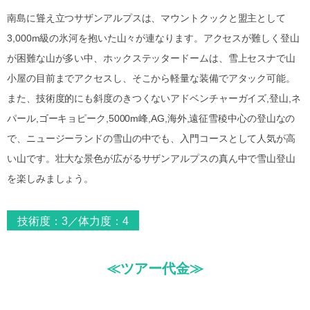
南島に聳え立つサザンアルプスは、マウントクックと盟主として
3,000m級の氷河を抱いた山々が連なります。アクセスが難しく登山
が困難な山が多い中、ホックステッタードームは、雪上セスナで山
小屋の目前までアクセスし、そこから軽量な装備でアタック可能。
また、技術度的にも斜度のきつくないアドベンチャーガイズ,登山,ネ
パール,ゴーキョピーク,5000m峰,AG,海外,遠征雪稜中心の登山なの
で、ニュージーランドの雪山の中でも、入門コースとして人気が高
い山です。壮大な景色が広がるサザンアルプスの真ん中で雪山登山
を楽しみましょう。
技術度：3／体力度：4
≪ツアー代金≫